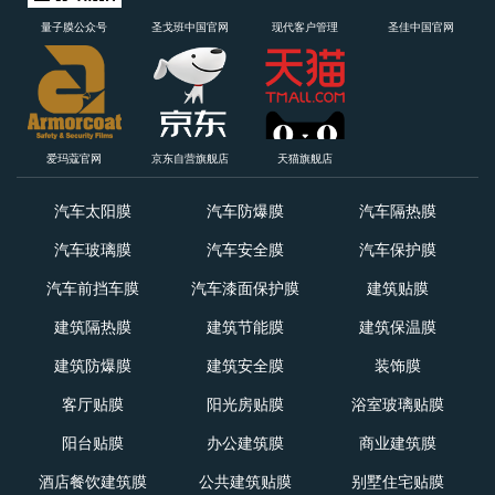
量子膜公众号
圣戈班中国官网
现代客户管理
圣佳中国官网
爱玛蔻官网
京东自营旗舰店
天猫旗舰店
Solargard
汽车太阳膜
汽车防爆膜
汽车隔热膜
Footer
汽车玻璃膜
汽车安全膜
汽车保护膜
汽车前挡车膜
汽车漆面保护膜
建筑贴膜
建筑隔热膜
建筑节能膜
建筑保温膜
建筑防爆膜
建筑安全膜
装饰膜
客厅贴膜
阳光房贴膜
浴室玻璃贴膜
阳台贴膜
办公建筑膜
商业建筑膜
酒店餐饮建筑膜
公共建筑贴膜
别墅住宅贴膜