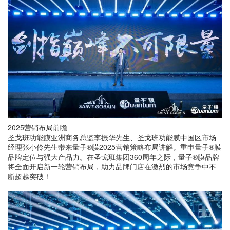
2025营销布局前瞻
圣戈班功能膜亚洲商务总监李振华先生、圣戈班功能膜中国区市场
经理张小伶先生带来量子®膜2025营销策略布局讲解。重申量子®膜
品牌定位与强大产品力。在圣戈班集团360周年之际，量子®膜品牌
将全面开启新一轮营销布局，助力品牌门店在激烈的市场竞争中不
断超越突破！