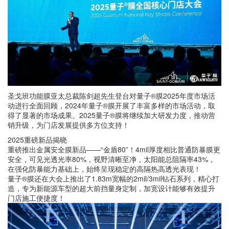
圣戈班功能膜亚太总裁陈剑超先生登台对量子®膜2025年度市场活
动进行全面回顾，2024年量子®膜开展了丰富多样的市场活动，取
得了显著的市场成果。2025量子®膜将继续加大研发力度，推动营
销升级，为门店发展提供多方位支持！
2025重磅新品揭晓
重磅推出金属安全膜新品——“金盾80”！4mil厚度相比普通防暴膜更
安全，可见光透光率80%，视野清晰至净，太阳能总阻隔率43%，
在强化防暴能力基础上，始终呈现稳定的高隔热高透光表现！
量子®膜还在大会上推出了1.83m宽幅的2mil/3mil钻石系列，精心打
造，专为新能源车型的超大前挡量身定制，加宽设计能够有效提升
门店施工便捷度！