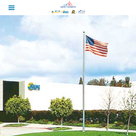
跳
转
到
主
要
内
容