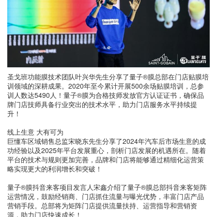
圣戈班功能膜技术团队叶兴华先生分享了量子®膜总部在门店贴膜培
训领域的深耕成果。2020年至今累计开展500余场贴膜培训，总参
训人数达5490人！量子®膜为合格技师发放官方认证证书，确保品
牌门店技师具备行业突出的技术水平，助力门店服务水平持续提
升！
线上生意 大有可为
巨懂车区域销售总监宋晓东先生分享了2024年汽车后市场生意的成
功经验以及2025年平台发展重心，剖析门店发展的机遇所在。随着
平台的技术与规则更加完善，品牌和门店将能够通过精细化运营策
略实现更大的利润增长和突破！
量子®膜抖音来客项目发言人宋鑫介绍了量子®膜总部抖音来客矩阵
运营情况，鼓励经销商、门店抓住流量与曝光优势，丰富门店产品
营销手段。总部将为矩阵门店提供流量扶持、运营指导和营销资
源，助力门店快速成长！