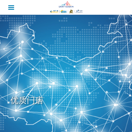
跳
转
到
主
要
内
容
优质门店