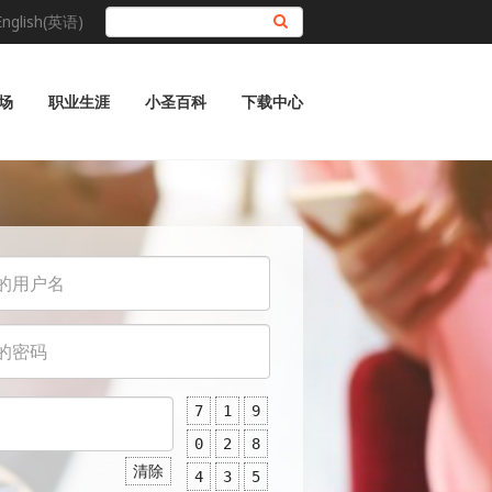
English(英语)
搜索
场
职业生涯
小圣百科
下载中心
7
1
9
0
2
8
清除
4
3
5