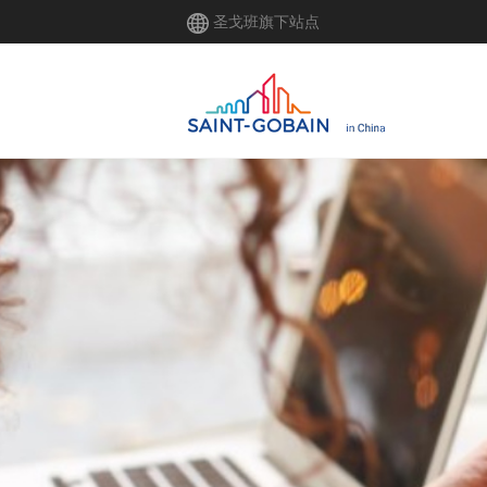
跳
圣戈班旗下站点
转
到
主
要
内
容