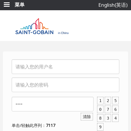
跳
菜单
English(英语)
转
到
主
要
内
容
1
2
5
0
7
6
清除
8
3
4
单击/轻触此序列：
7117
9