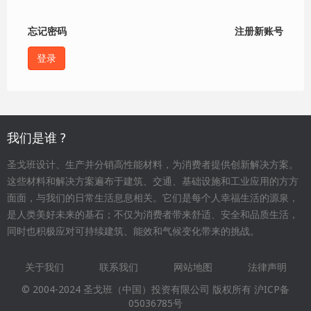
忘记密码
注册新账号
我们是谁 ?
圣戈班设计、生产并分销高性能材料，为消费者提供创新解决方案。
这些材料和解决方案遍布于建筑、交通、基础设施和工业应用的方方
面面，与我们的日常生活息息相关。它们是每个人幸福生活的源泉，
是人类美好未来的基石；不仅为消费者带来舒适、安全和品质生活，
同时也积极应对可持续建筑、能效和气候变化带来的挑战。
关于我们
联系我们
网站地图
法律声明
Footer
© 2004-2024 圣戈班（中国）投资有限公司 版权所有
沪ICP备
menu
05036785号