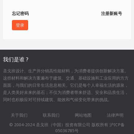
忘记密码
注册新账号
我们是谁 ?
圣戈班设计、生产并分销高性能材料，为消费者提供创新解决方案。
这些材料和解决方案遍布于建筑、交通、基础设施和工业应用的方方
面面，与我们的日常生活息息相关。它们是每个人幸福生活的源泉，
是人类美好未来的基石；不仅为消费者带来舒适、安全和品质生活，
同时也积极应对可持续建筑、能效和气候变化带来的挑战。
关于我们
联系我们
网站地图
法律声明
Footer
© 2004-2024 圣戈班（中国）投资有限公司 版权所有
沪ICP备
menu
05036785号