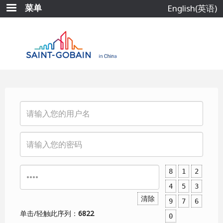
跳
菜单
English(英语)
转
到
主
要
内
容
8
1
2
4
5
3
清除
9
7
6
单击/轻触此序列：
6822
0