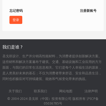
忘记密码
注册新账号
我们是谁 ?
圣戈班设计、生产并分销高性能材料，为消费者提供创新解决方案。
这些材料和解决方案遍布于建筑、交通、基础设施和工业应用的方方
面面，与我们的日常生活息息相关。它们是每个人幸福生活的源泉，
是人类美好未来的基石；不仅为消费者带来舒适、安全和品质生活，
同时也积极应对可持续建筑、能效和气候变化带来的挑战。
关于我们
联系我们
网站地图
法律声明
Footer
© 2004-2024 圣戈班（中国）投资有限公司 版权所有
沪ICP备
menu
05036785号