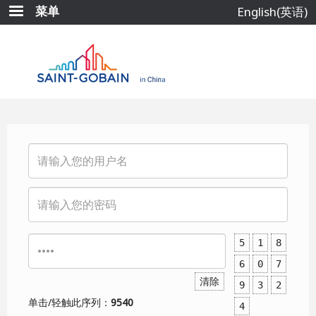
跳
菜单
English(英语)
转
到
主
要
内
容
5
1
8
6
0
7
清除
9
3
2
单击/轻触此序列：
9540
4