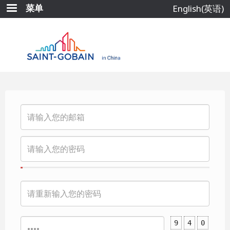
跳
菜单
English(英语)
转
到
主
要
内
容
9
4
0