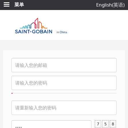
跳
菜单
English(英语)
转
到
主
要
内
容
7
5
8