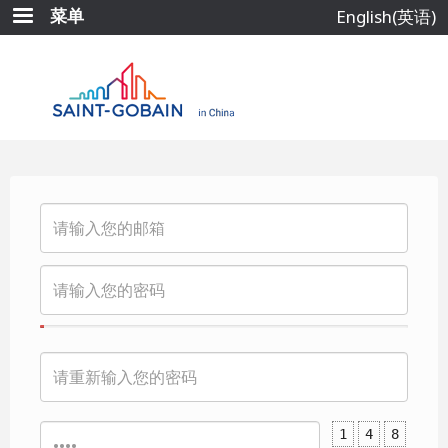
跳
菜单
English(英语)
转
到
主
要
内
容
1
4
8