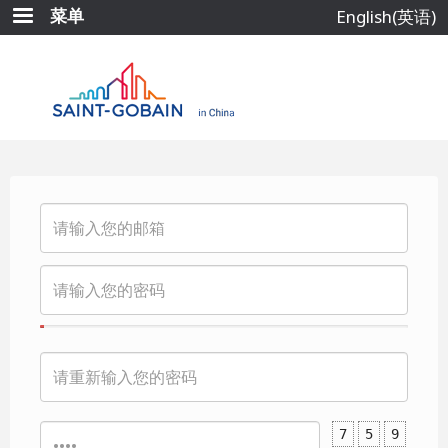
跳
菜单
English(英语)
转
到
主
要
内
容
7
5
9