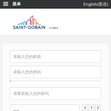
跳
菜单
English(英语)
转
到
主
要
内
容
1
7
2