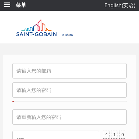
跳
菜单
English(英语)
转
到
主
要
内
容
4
1
0