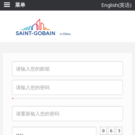
跳
菜单
English(英语)
转
到
主
要
内
容
0
6
3