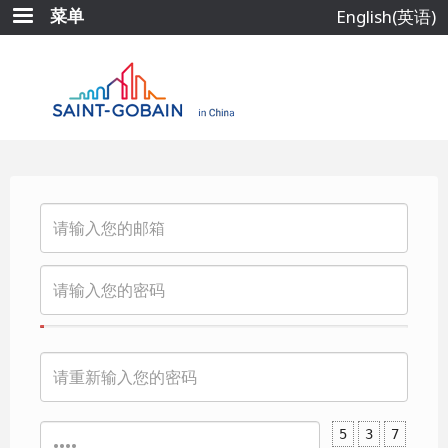
跳
菜单
English(英语)
转
到
主
要
内
容
5
3
7