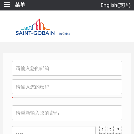
跳
菜单
English(英语)
转
到
主
要
内
容
1
2
3