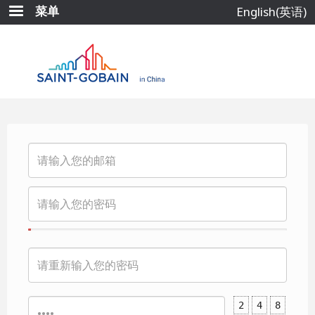
跳
菜单
English(英语)
转
到
主
要
内
容
2
4
8