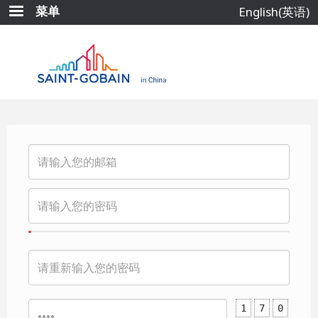
跳
菜单
English(英语)
转
到
主
要
内
容
1
7
0