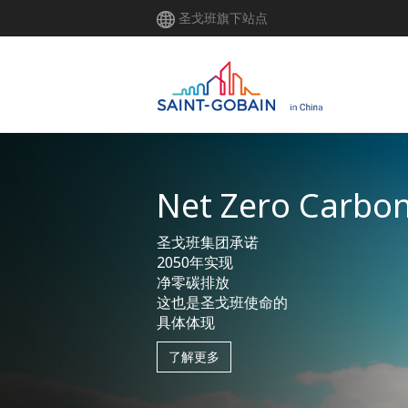
跳
圣戈班旗下站点
转
到
主
要
内
容
Making The Wor
A Better Home
这是圣戈班集团
前所未有的时刻
也是我们
未来道路的使命
了解更多