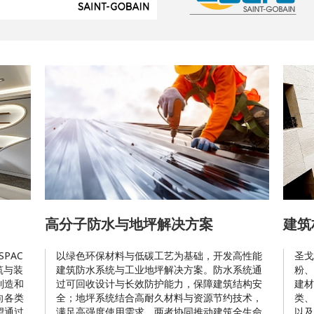
高分子防水与地坪解决方案
建筑
PAC
以绿色环保材料与低碳工艺为基础，开发高性能
圣戈
筑与装
建筑防水系统与工业地坪解决方案。防水系统通
粉、
制造和
过可回收设计与长效防护能力，保障建筑结构安
建材
向各类
全；地坪系统结合高耐久材料与资源节约技术，
类、
望通过
满足高强度使用需求。两者协同推动建筑全生命
以及