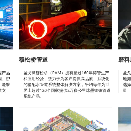
穆松桥管道
磨料
程产品
圣戈班穆松桥（PAM）拥有超过160年铸管生产
圣戈
圈、密
和应用经验，致力于为客户提供高品质、系统化
地拥
，能够
的输配水管道系统整体解决方案，平均每年为世
选择
供支
界上超过120个国家提供2万多公里球墨铸铁管道
量，
系统产品。