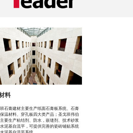
材料
班石膏建材主要生产纸面石膏板系统、石膏
保温材料、穿孔板四大类产品；圣戈班伟伯
主要生产粘结剂、防水，嵌缝剂、技术砂浆
水泥基自流平，可提供完善的瓷砖铺贴系统
水泥基自流平系统。