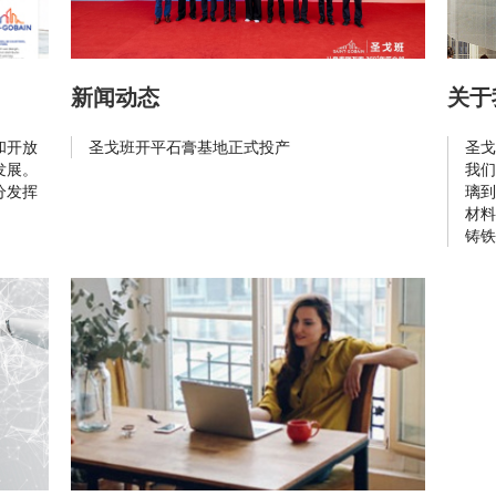
新闻动态
关于
和开放
圣戈班开平石膏基地正式投产
圣戈
发展。
我们
分发挥
璃到
材料
铸铁