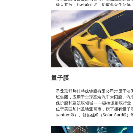
建立开放、协作的方式，和更多合作伙伴
立“装配式技术”生态圈。
量子膜
圣戈班舒热佳特殊镀膜有限公司隶属于法
班集团，应用于全球高端汽车太阳膜、汽
保护膜和建筑膜领域——磁控溅射膜行业
位于美国加州圣地亚哥市，旗下拥有量子
uantum®）、舒热佳®（Solar Gard®