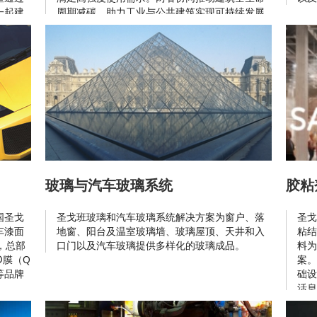
一起建
周期减碳，助力工业与公共建筑实现可持续发展
目标。
玻璃与汽车玻璃系统
胶粘
国圣戈
圣戈班玻璃和汽车玻璃系统解决方案为窗户、落
圣戈
车漆面
地窗、阳台及温室玻璃墙、玻璃屋顶、天井和入
粘结
，总部
口门以及汽车玻璃提供多样化的玻璃成品。
料为
®膜（Q
案。
）等品牌
础设
活息