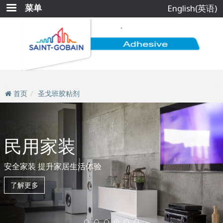
跳
菜单
English(英语)
转
到
主
要
内
容
首页
圣戈班胶粘剂
民用家装
安全家装 提升家居生活体验
了解更多