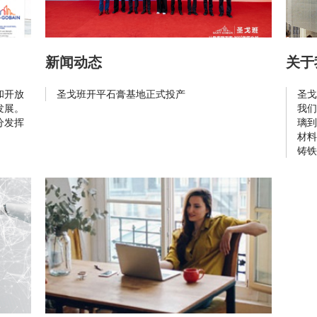
新闻动态
关于
和开放
圣戈班开平石膏基地正式投产
圣戈
发展。
我们
分发挥
璃到
材料
铸铁