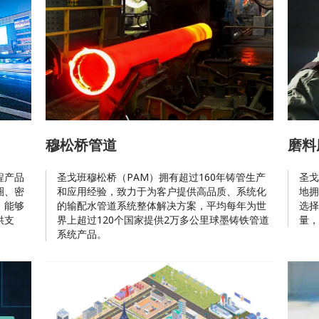
穆松桥管道
磨料
程产品
圣戈班穆松桥（PAM）拥有超过160年铸管生产
圣戈
圈、密
和应用经验，致力于为客户提供高品质、系统化
地拥
，能够
的输配水管道系统整体解决方案，平均每年为世
选择
供支
界上超过120个国家提供2万多公里球墨铸铁管道
量，
系统产品。