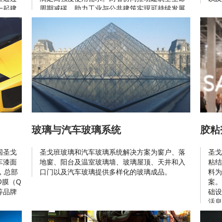
一起建
周期减碳，助力工业与公共建筑实现可持续发展
目标。
玻璃与汽车玻璃系统
胶粘
国圣戈
圣戈班玻璃和汽车玻璃系统解决方案为窗户、落
圣戈
车漆面
地窗、阳台及温室玻璃墙、玻璃屋顶、天井和入
粘结
，总部
口门以及汽车玻璃提供多样化的玻璃成品。
料为
®膜（Q
案。
）等品牌
础设
活息