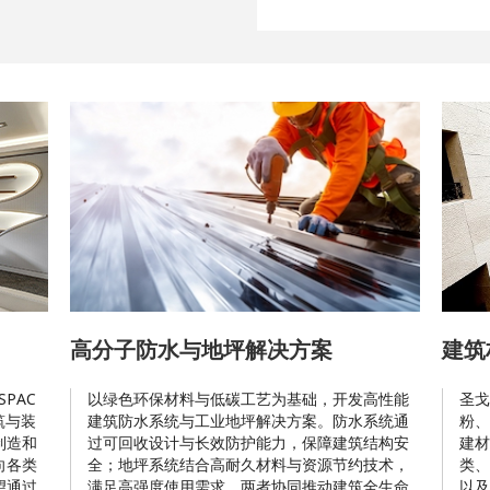
高分子防水与地坪解决方案
建筑
PAC
以绿色环保材料与低碳工艺为基础，开发高性能
圣戈
筑与装
建筑防水系统与工业地坪解决方案。防水系统通
粉、
制造和
过可回收设计与长效防护能力，保障建筑结构安
建材
向各类
全；地坪系统结合高耐久材料与资源节约技术，
类、
望通过
满足高强度使用需求。两者协同推动建筑全生命
以及