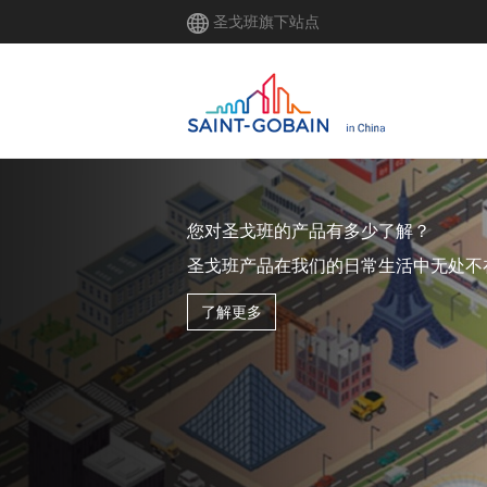
跳
圣戈班旗下站点
转
到
主
要
内
容
Net Zero Carbo
圣戈班集团承诺
2050年实现
净零碳排放
这也是圣戈班使命的
具体体现
了解更多