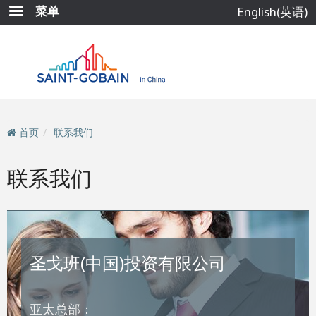
跳
菜单
English(英语)
转
到
主
要
内
容
首页
联系我们
联系我们
圣戈班(中国)投资有限公司
亚太总部：