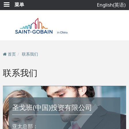
跳
菜单
English(英语)
转
到
主
要
内
容
首页
联系我们
联系我们
圣戈班(中国)投资有限公司
亚太总部：