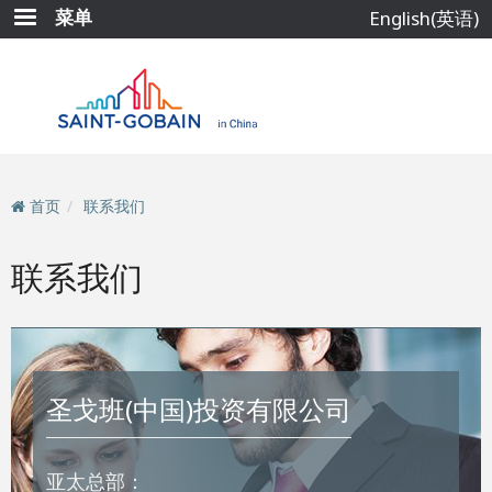
跳
菜单
English(英语)
转
到
主
要
内
容
首页
联系我们
联系我们
圣戈班(中国)投资有限公司
亚太总部：