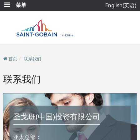
跳
菜单
English(英语)
转
到
主
要
内
容
首页
联系我们
联系我们
圣戈班(中国)投资有限公司
亚太总部：