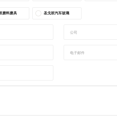
班磨料磨具
圣戈班汽车玻璃