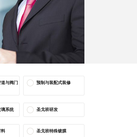
管道与阀门
预制与装配式装修
玻璃系统
圣戈班研发
材料
圣戈班特殊镀膜