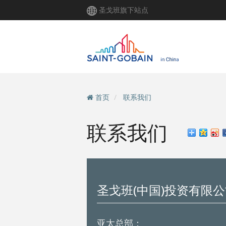
跳
圣戈班旗下站点
转
到
主
要
内
容
首页
联系我们
联系我们
圣戈班(中国)投资有限
亚太总部：