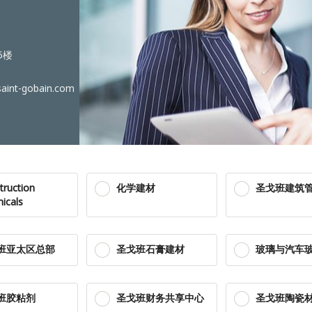
5楼
int-gobain.com
truction
化学建材
圣戈班建筑
icals
班亚太区总部
圣戈班石膏建材
玻璃与汽车
班胶粘剂
圣戈班财务共享中心
圣戈班陶瓷