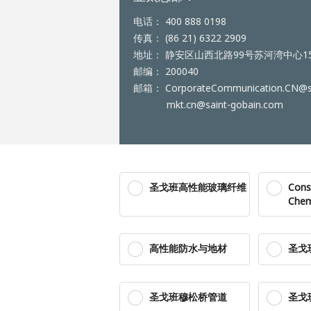
电话： 400 888 0198
传真： (86 21) 6322 2909
地址： 静安区山西北路99号苏河湾中心1
邮编： 200040
邮箱： CorporateCommunication.CN@sa
mkt.cn@saint-gobain.com
圣戈班高性能玻璃纤维
Cons
Chem
高性能防水与地材
圣戈
圣戈班穆松桥管道
圣戈