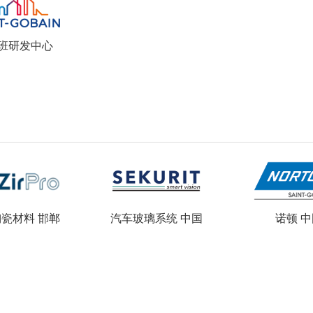
班研发中心
瓷材料 邯郸
汽车玻璃系统 中国
诺顿 