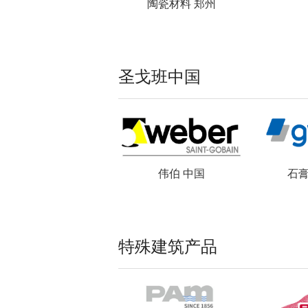
陶瓷材料 郑州
圣戈班中国
伟伯 中国
石膏
特殊建筑产品