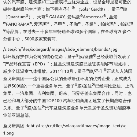
认的汽车膜、建筑膜和工业镀膜行业优秀企业，也是全球屈指可数的
®
®
磁控溅射膜的生产商；旗下拥有圣佳
（Solar Gard®）、量子
膜
®
®
®
®
（Quantum
）、天穹
GALAXY, 爱玛蔻
Armorcoat
, 圣景
®
®
®
®
®
®
®
PANORAMA
, 爱玛珂
，圣甲
，圣咖
，圣耀
，帕纳玛
，帕诺玛
®
等品牌，在过去三十多年里畅销全球90多个国家，在全球有20多个
分销中心，5000多家安装商。
/sites/cn/files/solargard/images/slide_element/brands7.jpg
®
®
以环境保护作为公司的核心使命，量子
膜/圣佳
已经获取并发表了
“产品环保宣言（EPD）”；且圣戈班建筑膜已被证实能够节能减排，
®
®
减少全球温室气体排放。2011年10月，量子
膜/圣佳
正式加入法国
圣戈班集团——这个国际公认的全球居住环境的优秀企业，正式成为
®
®
世界500强的一个重要业务单元。量子
膜/圣佳
已经与比亚迪、上汽
集团、一汽集团、吉利集团、蔚来、问界等整车集团合作，同时，也
已经和与大部分的中国TOP100 汽车经销商集团建立了长期战略合作
®
®
关系。量子
膜/圣佳
汽车及建筑膜业务单元隶属于圣戈班功能膜事
业部亚洲总部。
圣戈班集团 right /sites/cn/files/solargard/images/image_text/sg-
1.png