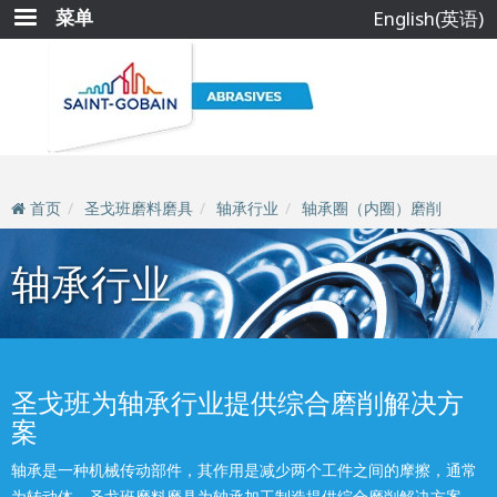
跳
菜单
English(英语)
转
到
主
要
内
容
首页
圣戈班磨料磨具
轴承行业
轴承圈（内圈）磨削
轴承行业
圣戈班为轴承行业提供综合磨削解决方
案
轴承是一种机械传动部件，其作用是减少两个工件之间的摩擦，通常
为转动体。圣戈班磨料磨具为轴承加工制造提供综合磨削解决方案，