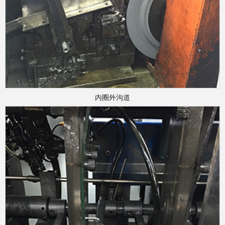
内圈外沟道