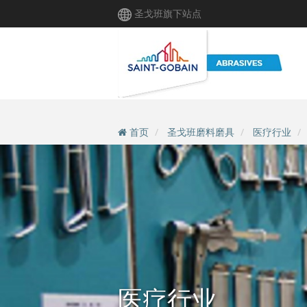
跳
圣戈班旗下站点
转
到
主
要
内
容
首页
圣戈班磨料磨具
医疗行业
医疗行业