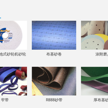
地式砂轮机砂轮
布基砂卷
涂附磨
窄带
R888砂带
厚布基