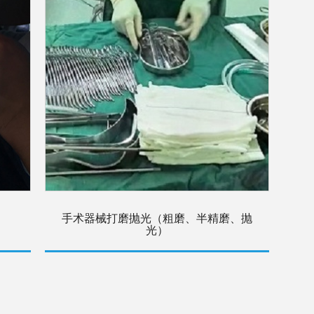
手术器械打磨抛光（粗磨、半精磨、抛
光）