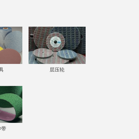
具
层压轮
砂带