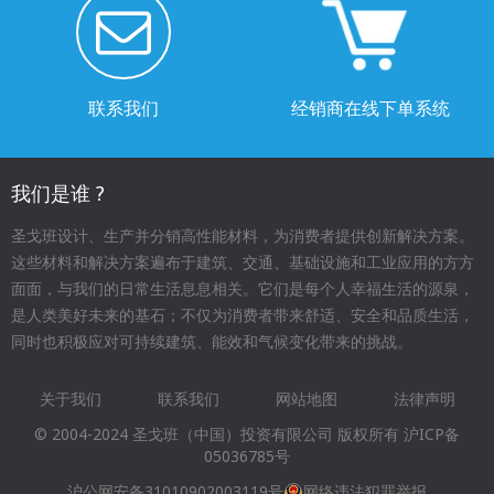
联系我们
经销商在线下单系统
我们是谁 ?
圣戈班设计、生产并分销高性能材料，为消费者提供创新解决方案。
这些材料和解决方案遍布于建筑、交通、基础设施和工业应用的方方
面面，与我们的日常生活息息相关。它们是每个人幸福生活的源泉，
是人类美好未来的基石；不仅为消费者带来舒适、安全和品质生活，
同时也积极应对可持续建筑、能效和气候变化带来的挑战。
关于我们
联系我们
网站地图
法律声明
Footer
© 2004-2024 圣戈班（中国）投资有限公司 版权所有
沪ICP备
menu
05036785号
沪公网安备31010902003119号
网络违法犯罪举报