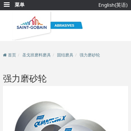
跳
菜单
English(英语)
转
到
主
要
内
容
首页
圣戈班磨料磨具
固结磨具
强力磨砂轮
强力磨砂轮