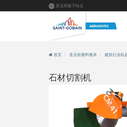
跳
圣戈班旗下站点
转
到
主
要
内
容
首页
圣戈班磨料磨具
建筑行业机
石材切割机