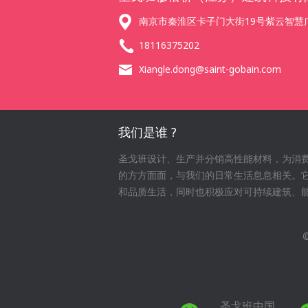
南京市秦淮区卡子门大街19号紫云智慧广
18116375202
Xiangle.dong@saint-gobain.com
我们是谁 ?
圣戈班设计、生产并分销高性能材料，为消
的方方面面，与我们的日常生活息息相关。
和品质生活，同时也积极应对可持续建筑、
圣戈班中国