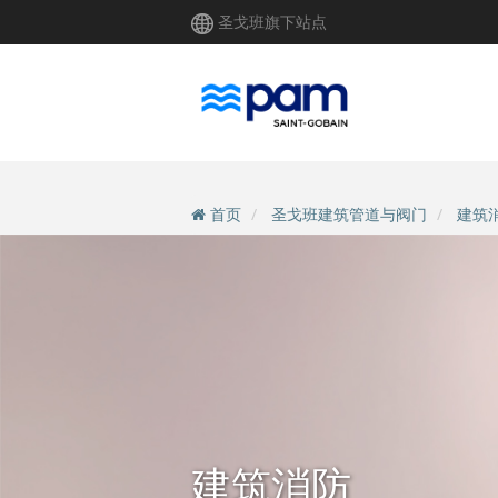
跳
圣戈班旗下站点
转
到
主
要
内
容
首页
圣戈班建筑管道与阀门
建筑
建筑消防