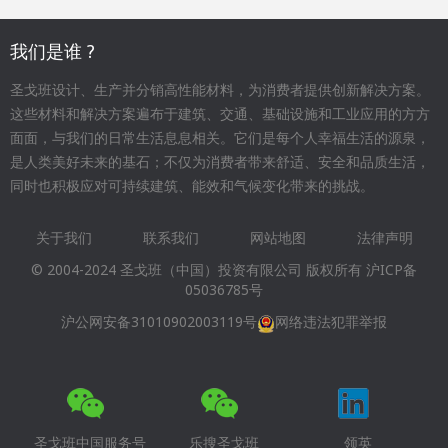
我们是谁 ?
圣戈班设计、生产并分销高性能材料，为消费者提供创新解决方案。
这些材料和解决方案遍布于建筑、交通、基础设施和工业应用的方方
面面，与我们的日常生活息息相关。它们是每个人幸福生活的源泉，
是人类美好未来的基石；不仅为消费者带来舒适、安全和品质生活，
同时也积极应对可持续建筑、能效和气候变化带来的挑战。
关于我们
联系我们
网站地图
法律声明
Footer
© 2004-2024 圣戈班（中国）投资有限公司 版权所有
沪ICP备
menu
05036785号
沪公网安备31010902003119号
网络违法犯罪举报
圣戈班中国服务号
乐搜圣戈班
领英