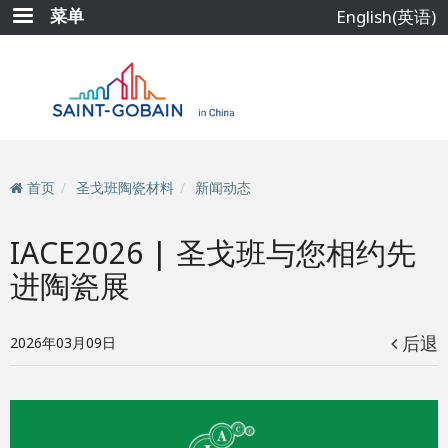
跳
菜单
English(英语)
转
到
主
要
内
容
首页
圣戈班陶瓷材料
新闻动态
IACE2026 | 圣戈班与您相约先
进陶瓷展
后退
2026年03月09日