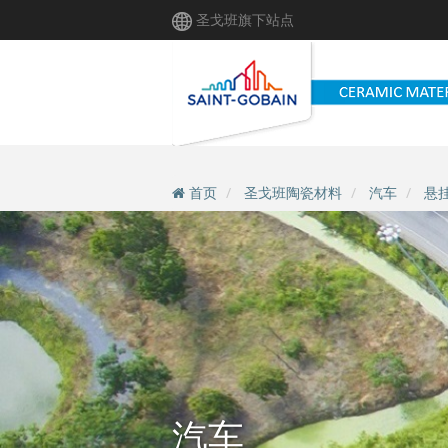
跳
圣戈班旗下站点
转
到
主
要
内
容
首页
圣戈班陶瓷材料
汽车
悬
汽车