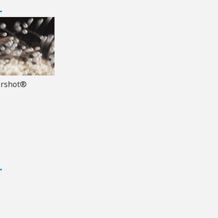
irshot®