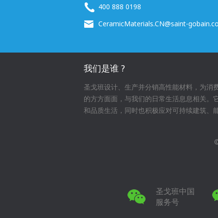
400 888 0198
CeramicMaterials.CN@saint-gobain.
我们是谁 ?
圣戈班设计、生产并分销高性能材料，为消
的方方面面，与我们的日常生活息息相关。
和品质生活，同时也积极应对可持续建筑、
圣戈班中国
服务号