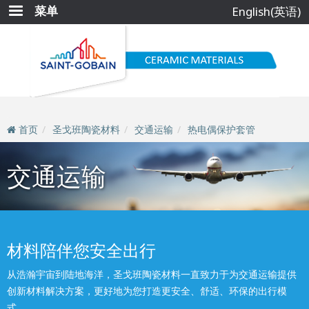
跳
菜单
English(英语)
转
到
主
要
内
容
首页
圣戈班陶瓷材料
交通运输
热电偶保护套管
交通运输
材料陪伴您安全出行
从浩瀚宇宙到陆地海洋，圣戈班陶瓷材料一直致力于为交通运输提供
创新材料解决方案，更好地为您打造更安全、舒适、环保的出行模
式。