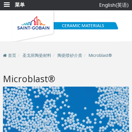
跳
菜单
English(英语)
转
到
主
要
内
容
首页
圣戈班陶瓷材料
陶瓷喷砂介质
Microblast®
Microblast®