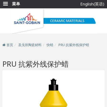
跳
菜单
English(英语)
转
到
主
要
内
容
首页
圣戈班陶瓷材料
快蜡
PRU 抗紫外线保护蜡
PRU 抗紫外线保护蜡