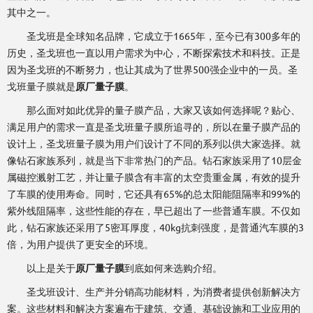
其中之一。
圣戈班是全球知名品牌，它成立于1665年，至今已有300多年的
历史，圣戈班也一直以用户需求为中心，不断探索技术和科技。正是
因为圣戈班的不断努力，也让其成为了世界500强企业中的一员。圣
戈班量子膜就是
原厂量子膜
。
那么面对如此优异的量子膜产品，大家又该如何选择呢？贴心、
满足用户的需求一直是圣戈班量子膜所追寻的，所以在量子膜产品的
设计上，圣戈班量子膜为用户们设计了不同的系列以供大家选择。就
像钻石家族系列，就是当下非常热门的产品。钻石家族采用了10层金
属磁控溅射工艺，并让量子膜含有丰富的太空贵重金属，有效的提升
了车膜的使用寿命。同时，它还具有65%的总太阳能阻隔率和99%的
紫外线阻隔率，这些性能的存在，早已超出了一些普通车膜。不仅如
此，钻石家族还采用了5密耳厚度，40kg抗刺强度，是普通汽车膜的3
倍，为用户提供了更安全的环境。
以上是关于
原厂量子膜
到底如何来选购介绍。
圣戈班设计、生产并分销高功能材料，为消费者提供创新解决方
案。这些材料和解决方案遍布于建筑、交通、基础设施和工业应用的