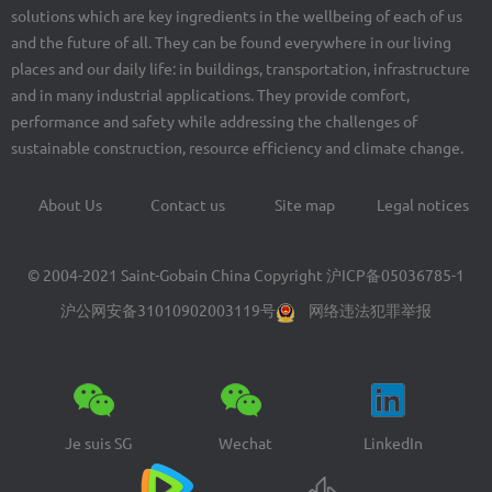
solutions which are key ingredients in the wellbeing of each of us
and the future of all. They can be found everywhere in our living
places and our daily life: in buildings, transportation, infrastructure
and in many industrial applications. They provide comfort,
performance and safety while addressing the challenges of
sustainable construction, resource efficiency and climate change.
About Us
Contact us
Site map
Legal notices
Footer
menu
© 2004-2021 Saint-Gobain China Copyright
沪ICP备05036785-1
沪公网安备31010902003119号
网络违法犯罪举报
Je suis SG
Wechat
LinkedIn