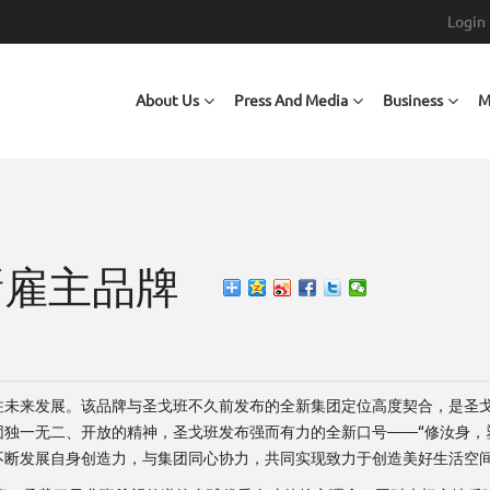
Login
Main navigation
About Us
Press And Media
Business
M
新雇主品牌
来发展。该品牌与圣戈班不久前发布的全新集团定位高度契合，是圣戈班在重
独一无二、开放的精神，圣戈班发布强而有力的全新口号——“修汝身，
不断发展自身创造力，与集团同心协力，共同实现致力于创造美好生活空