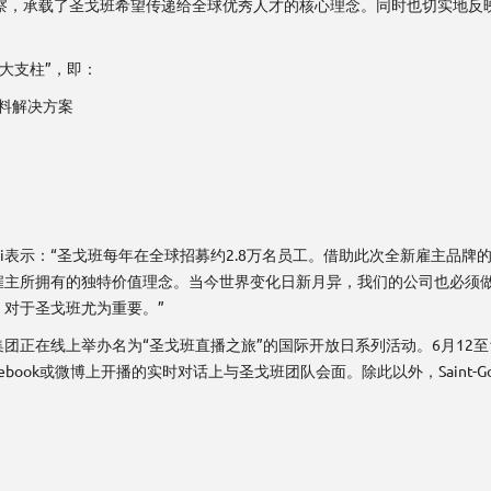
察，承载了圣戈班希望传递给全球优秀人才的核心理念。同时也切实地反
。
大支柱”，即：
材料解决方案
edini表示：“圣戈班每年在全球招募约2.8万名员工。借助此次全新雇主
雇主所拥有的独特价值理念。当今世界变化日新月异，我们的公司也必须
对于圣戈班尤为重要。”
团正在线上举办名为“圣戈班直播之旅”的国际开放日系列活动。6月12至
ook或微博上开播的实时对话上与圣戈班团队会面。除此以外，Saint-Goba