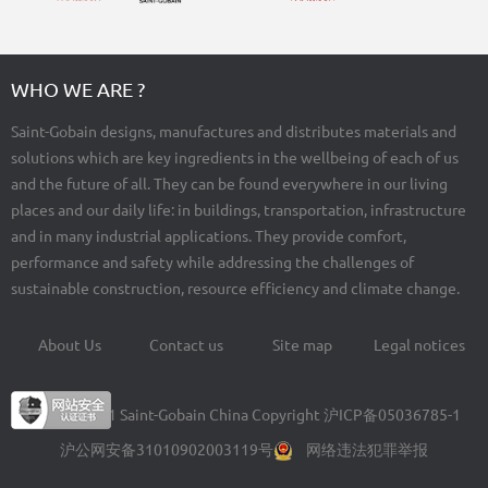
WHO WE ARE ?
Saint-Gobain designs, manufactures and distributes materials and
solutions which are key ingredients in the wellbeing of each of us
and the future of all. They can be found everywhere in our living
places and our daily life: in buildings, transportation, infrastructure
and in many industrial applications. They provide comfort,
performance and safety while addressing the challenges of
sustainable construction, resource efficiency and climate change.
About Us
Contact us
Site map
Legal notices
Footer
menu
© 2004-2021 Saint-Gobain China Copyright
沪ICP备05036785-1
沪公网安备31010902003119号
网络违法犯罪举报