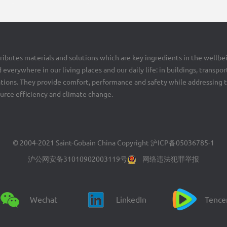
ributes materials and solutions which are key ingredients in the wellbe
 everywhere in our living places and our daily life: in buildings, transpor
cations. They provide comfort, performance and safety while addressing 
ource efficiency and climate change.
© 2004-2021 Saint-Gobain China Copyright
沪ICP备05036785-1
沪公网安备31010902003119号
网络违法犯罪举报
Wechat
LinkedIn
Tence