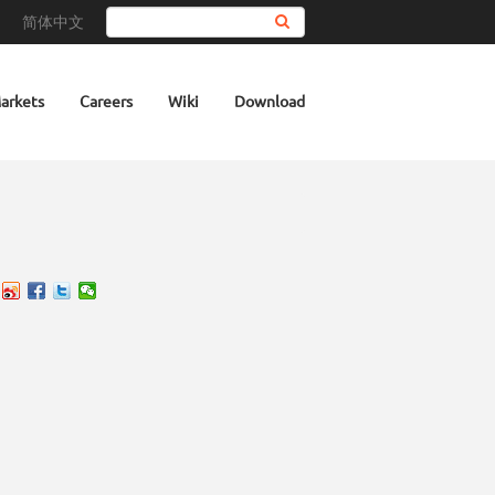
简体中文
Search
arkets
Careers
Wiki
Download