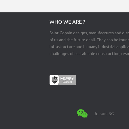
WHO WE ARE ?
Saint-Gobain designs, manufactures and dist
of us and the future of all. They can be found
infrastructure and in many industrial appli
challenges of sustainable construction, res
Je suis SG