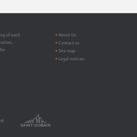
Footer
menu
ing of each
About Us
tation,
Contact us
the
Site map
Legal notices
nt