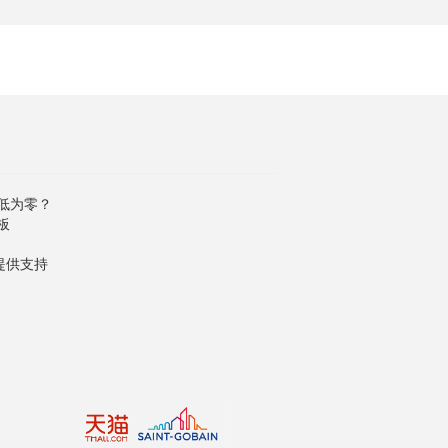
低为零？
板
提供支持