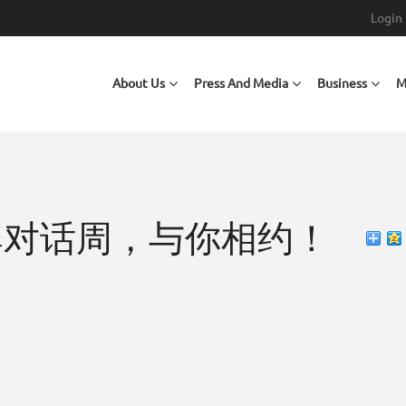
Login
Main navigation
About Us
Press And Media
Business
M
牌对话周，与你相约！