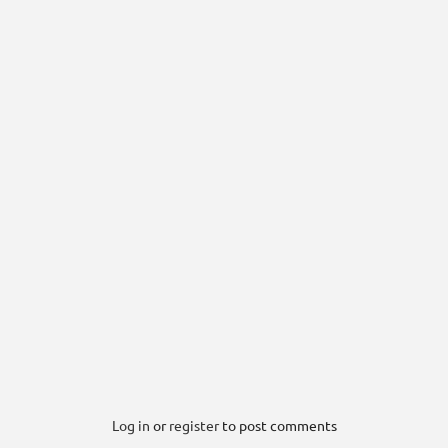
Log in
or
register
to post comments