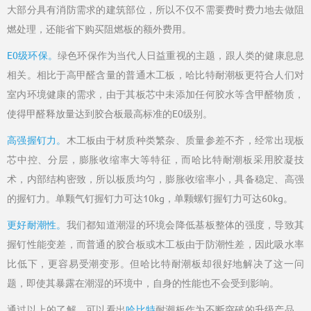
大部分具有消防需求的建筑部位，所以不仅不需要费时费力地去做阻
燃处理，还能省下购买阻燃板的额外费用。
E0级环保。
绿色环保作为当代人日益重视的主题，跟人类的健康息息
相关。相比于高甲醛含量的普通木工板，哈比特耐潮板更符合人们对
室内环境健康的需求，由于其板芯中未添加任何胶水等含甲醛物质，
使得甲醛释放量达到胶合板最高标准的E0级别。
高强握钉力。
木工板由于材质种类繁杂、质量参差不齐，经常出现板
芯中控、分层，膨胀收缩率大等特征，而哈比特耐潮板采用胶凝技
术，内部结构密致，所以板质均匀，膨胀收缩率小，具备稳定、高强
的握钉力。单颗气钉握钉力可达10kg，单颗螺钉握钉力可达60kg。
更好耐潮性。
我们都知道潮湿的环境会降低基板整体的强度，导致其
握钉性能变差，而普通的胶合板或木工板由于防潮性差，因此吸水率
比低下，更容易受潮变形。但哈比特耐潮板却很好地解决了这一问
题，即使其暴露在潮湿的环境中，自身的性能也不会受到影响。
通过以上的了解，可以看出
哈比特
耐潮板作为不断突破的升级产品，