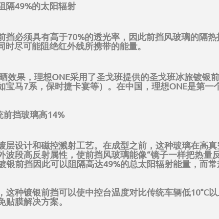
隔49%的太阳辐射
前挡必须具有高于70%的透光率，因此前挡风玻璃的隔
，同时尽可能阻绝红外线所携带的能量。
晒效果，理想ONE采用了圣戈班提供的圣戈班冰旅镀银
如宝马7系，保时捷卡宴等）。在中国，理想ONE是第一
统前挡玻璃高14%
镀层设计和磁控溅射工艺。在成型之前，这种玻璃在高真
外波段高反射属性，使前挡风玻璃能像“镜子一样把热量反
镀银前挡因此可以阻隔高达49%的总太阳辐射能量，而常
这种镀银前挡可以使中控台温度对比传统车辆低10°C以上
免贴膜解决方案。