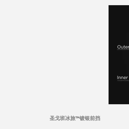
圣戈班冰旅™镀银前挡