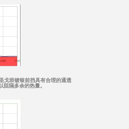
圣戈班镀银前挡具有合理的通透
以阻隔多余的热量。