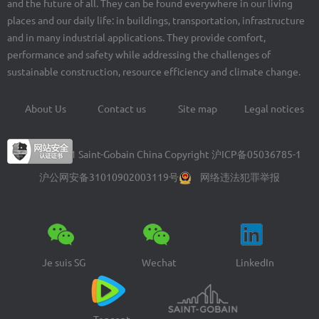
and the future of all. They can be found everywhere in our living
places and our daily life: in buildings, transportation, infrastructure
and in many industrial applications. They provide comfort,
performance and safety while addressing the challenges of
sustainable construction, resource efficiency and climate change.
About Us
Contact us
Site map
Legal notices
Footer
menu
© 2004-2021 Saint-Gobain China Copyright
沪ICP备05036785-1
沪公网安备31010902003119号
网络违法犯罪举报
Je suis SG
Wechat
LinkedIn