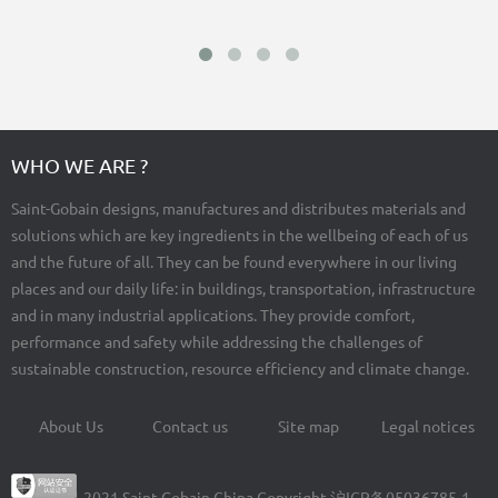
WHO WE ARE ?
Saint-Gobain designs, manufactures and distributes materials and
solutions which are key ingredients in the wellbeing of each of us
and the future of all. They can be found everywhere in our living
places and our daily life: in buildings, transportation, infrastructure
and in many industrial applications. They provide comfort,
performance and safety while addressing the challenges of
sustainable construction, resource efficiency and climate change.
About Us
Contact us
Site map
Legal notices
Footer
menu