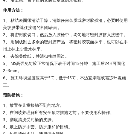
4、 浴室镜、台下盆的安装固定及防水密封。
使用方法：
1、 粘结表面须清洁干燥，清除任何杂质或密封胶残渣，必要时使用
美纹胶带遮住接缝的相邻表面。
2、 将密封胶切口，然后放入胶枪中，均匀地将密封胶挤入接缝中。
3、 用刮板刮去多余的密封胶产品，将密封胶表面抹平，也可以在手
指上抹上少量水抹平。
4、 去除美纹纸，并清扫接缝周边。
5、 MS高强免钉胶正常情况下表干时间15分钟，施工后24H可固化
2~3mm。
6、 施工环境温度应高于5℃，低于45℃，不适宜潮湿或霜冻环境施
工。
预防措施：
1、放置在儿童接触不到的地方。
2、在阅读并理解所有安全预防措施之前，不要使用和操作。
3、彻底清洗受污染的皮肤。
4、戴上防护手套、防护服和护目镜。