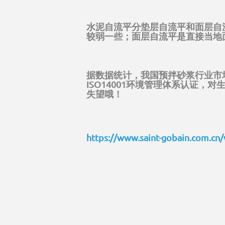
水泥自流平分垫层自流平和面层自
较弱一些；面层自流平是直接当地
据数据统计，我国预拌砂浆行业市场
ISO14001环境管理体系认证，对
失望哦！
https://www.saint-gobain.com.cn/