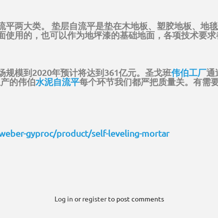
流平两大类。 垫层自流平是垫在木地板、塑胶地板、地
面使用的，也可以作为地坪漆的基础地面，各项技术要求
规模到2020年预计将达到361亿元。圣戈班
伟伯工厂
通
生产的伟伯
水泥自流平
每个环节我们都严把质量关。有需
weber-gyproc/product/self-leveling-mortar
Log in
or
register
to post comments