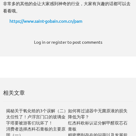
非常多的其他的会让大家感到神奇的行业，大家有兴趣的话都可以去
看看哦。
https://www.saint-gobain.com.cn/pam
Log in
or
register
to post comments
相关文章
揭秘关于氧化锆的3个误解（二）
如何将过滤器中无菌原液的损失
太任性了！卢浮宫门口的玻璃金
降低为零？
字塔要被游客们玩坏了！
红杰科欧标认证分解甲醛双芯石
消费者选择杰科石膏板的主要原
膏板
因（一）
精密磨削存在的问题以及发展前