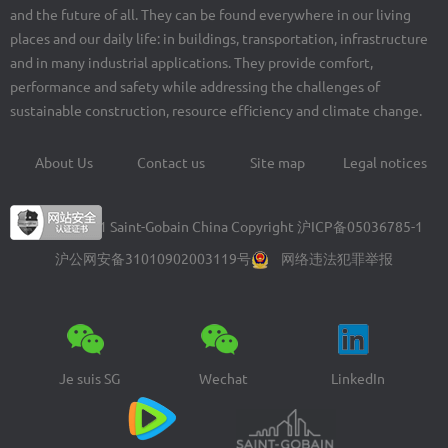
and the future of all. They can be found everywhere in our living
places and our daily life: in buildings, transportation, infrastructure
and in many industrial applications. They provide comfort,
performance and safety while addressing the challenges of
sustainable construction, resource efficiency and climate change.
About Us
Contact us
Site map
Legal notices
Footer
menu
© 2004-2021 Saint-Gobain China Copyright
沪ICP备05036785-1
沪公网安备31010902003119号
网络违法犯罪举报
Je suis SG
Wechat
LinkedIn