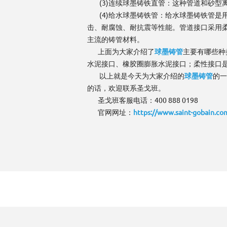
(3)连续球墨铸铁直管：这种管道和砂型
(4)给水球墨铸铁管：给水球墨铸铁管是
击、耐腐蚀、耐抗震等性能。管道接口采用
主流的铸管材料。
上面为大家介绍了
球墨铸管
主要有哪些种
水泥接口、橡胶圈膨胀水泥接口；柔性接口
以上就是今天为大家介绍的
球墨铸管
的一
的话，欢迎联系圣戈班。
圣戈班客服电话：400 888 0198
官网网址：
https://www.saint-gobain.co