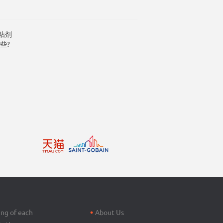
粘剂
些?
Footer
menu
ing of each
About Us