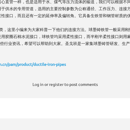
离心直管一样，也是适用于水、煤气等压力流体的输送，我们可以根据不
用于供水的专用管道，选用的主要控制参数为公称通径、工作压力、连接
柔性接口，而且还有一定的延伸率及偏转角。它具备生铁管和钢管材质的
类，这里小编来为大家科普一下他们的连接方法。球墨铸铁管一般采用刚
是用胶圈石棉水泥接口，球铁管均采用柔性接口，而半刚半柔性接口则用麻
些行业资讯，希望可以帮助到大家。圣戈班是一家集球墨铸管研发、生产
m.cn/pam/product/ductile-iron-pipes
Log in
or
register
to post comments