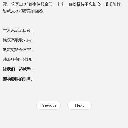
野、乐享山水”都市休憩空间，未来，穆松桥将不忘初心，砥砺前行，
绘就人水和谐美丽画卷。
大河东流流日夜，
慷慨高歌歌未央。
激流宛转金石穿，
浊浪狂澜生紫烟。
让我们一起携手，
奏响澎湃的乐章。
Previous
Next