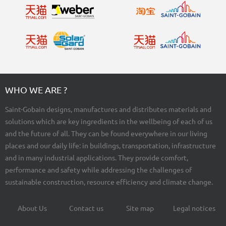
WHO WE ARE ?
Saint-Gobain designs, manufactures and distributes materials and
solutions which are key ingredients in the wellbeing of each of us
and the future of all. They can be found everywhere in our living
places and our daily life: in buildings, transportation, infrastructure
and in many industrial applications. They provide comfort,
performance and safety while addressing the challenges of
sustainable construction, resource efficiency and climate change.
About Us
Contact us
Site map
Legal notices
Footer