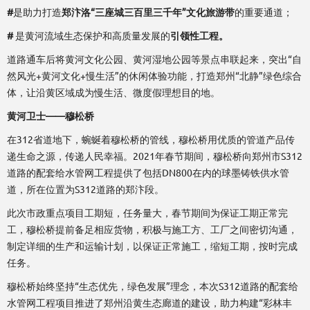
#
是助力打造
郑汴洛“三座城三百里三千年”文化旅游带
的重要通道；
#
是黄河流域生态保护和高质量发展的
引领性工程。
道路通车后将黄河文化公园、黄河湿地公园等景点串联起来，突出“自
然风光+黄河文化+慢生活”的休闲体验功能，打造郑州“北静”绿色综合
体，让沿黄区域成为慢生活、微度假理想目的地。
黄河卫士——穆松桥
在312省道地下，蜿蜒着穆松桥的管线，穆松桥用优质的管道产品传
递生命之源，传递人民幸福。2021年春节期间，穆松桥向郑州市S312
道路的配套给水管网工程提供了包括DN800在内的球墨铸铁供水管
道，所在位置为S312道路的郑汴段。
此次市政重点项目工期短，任务量大，春节期间为保证工期正常完
工，穆松桥提前备足相应货物，积极与施工方、工厂之间密切沟通，
制定详细的生产和运输计划，以保证正常施工，缩短工期，按时完成
任务。
穆松桥始终坚持“生态优先，绿色发展”理念，本次S312道路的配套给
水管网工程项目推进了郑州沿黄生态廊道的建设，助力构建“彩林丰