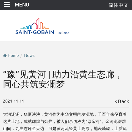
Skip
MENU
简体中文
to
main
content
Home
News
“豫”见黄河 | 助力沿黄生态廊，
同心共筑安澜梦
Back
2021-11-11
大河汤汤，华夏泱泱，黄河作为中华文明的发源地，千百年来孕育着
这片土地，成就辉煌与灿烂，被人们亲切称为“母亲河”。金涛澎湃群
山间，九曲连环至天边。可是黄河流经黄土高原，地表崎岖，土质疏