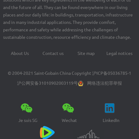
solutions which are key ingredients in the wellbeing of each of us
and the future of all. They can be found everywhere in our living
places and our daily life: in buildings, transportation, infrastructure
and in many industrial applications. They provide comfort,
performance and safety while addressing the challenges of
sustainable construction, resource efficiency and climate change.
About Us
Contact us
Site map
Legal notices
Footer
menu
© 2004-2021 Saint-Gobain China Copyright
沪ICP备05036785-1
沪公网安备31010902003119号
网络违法犯罪举报
Je suis SG
Wechat
LinkedIn