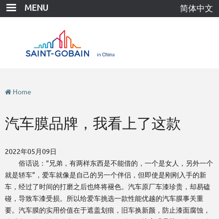
Skip
MENU
简体中文
to
main
content
Home
汽车膜品牌，我看上了这款
2022年05月09日
俗话说：“兄弟，有两样东西是不能借的，一个是女人，另外一个
就是轿车”，爱车就像是自己的另一个伴侣，但即使是刚刚入手的新
车，经过了时间的打磨之后也终将褪色。汽车原厂车漆珍贵，却易磕
碰，导致车漆受损。所以给爱车挑选一款性能优越的汽车膜事关重
要。汽车膜的实用价值在于遮盖划痕，旧车换新颜，防止漆面腐蚀，