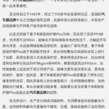
面一起来看看吧。
圣戈班创立于1665年，经过了350多年的发展和沉淀，是国际
汽
车膜品牌
中当之无愧的领军品牌，其拥有强大的研发能力，丰富的产
品线能够为不同客户提供多样化选择。
以圣戈班旗下量子®漆面保护膜Plus为例，其采用了高清TPU材
质，光泽度可达90GU，能够在不影响漆面本色的情况下，大幅提升车
身光泽度，水晶玻璃镜面般晶莹锃亮，超越出厂新车亮度。量子®漆
面保护膜Plus源于美国航空技术，其在传统叠加式表面软涂层上进行
了创新，采用全新浸入式表面保护层，整体厚度达到8mil，抗拉伸强
度和拉伸率分别达到478kg/cm和400%，断裂强度高达95N/cm，在
性能参数上远远优于其它同类产品，能够为爱车提供更长远、更有效
的保护。值得一提的是，量子®漆面保护膜Plus表面覆盖了弹性记忆
修复材料涂层，因此具备惊人的自修复能力，任何细微的擦伤、划伤
都能自行修复。单从自修复功能来看，就能看出圣戈班量子®漆面保
护膜Plus远超众多
汽车膜品牌
的优势。
圣戈班设计、生产并分销高功能材料，为消费者提供创新解决方
案。这些材料和解决方案遍布于建筑、交通、基础设施和工业应用的