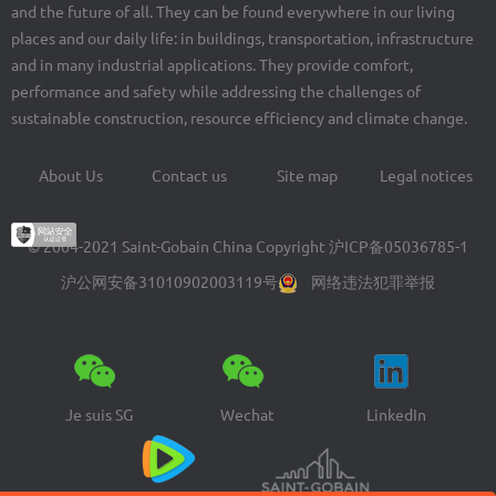
and the future of all. They can be found everywhere in our living
places and our daily life: in buildings, transportation, infrastructure
and in many industrial applications. They provide comfort,
performance and safety while addressing the challenges of
sustainable construction, resource efficiency and climate change.
About Us
Contact us
Site map
Legal notices
Footer
menu
© 2004-2021 Saint-Gobain China Copyright
沪ICP备05036785-1
沪公网安备31010902003119号
网络违法犯罪举报
Je suis SG
Wechat
LinkedIn